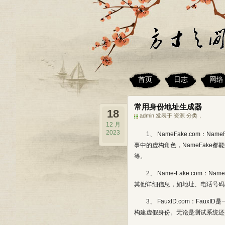
首页
日志
网络
常用身份地址生成器
18
admin 发表于
资源
分类，
12 月
2023
1、 NameFake.com
事中的虚构角色，NameFak
等。
2、 Name-Fake.co
其他详细信息，如地址、电话号码
3、 FauxID.com：F
构建虚假身份。无论是测试系统还是