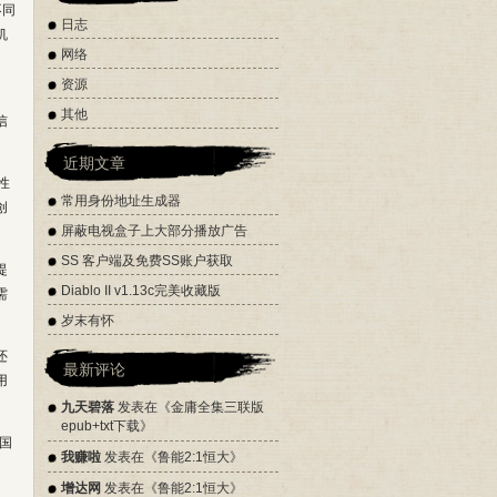
不同
日志
机
网络
资源
其他
信
近期文章
性
常用身份地址生成器
创
屏蔽电视盒子上大部分播放广告
SS 客户端及免费SS账户获取
提
Diablo II v1.13c完美收藏版
需
岁末有怀
还
最新评论
用
九天碧落
发表在《
金庸全集三联版
epub+txt下载
》
的国
我赚啦
发表在《
鲁能2:1恒大
》
。
增达网
发表在《
鲁能2:1恒大
》