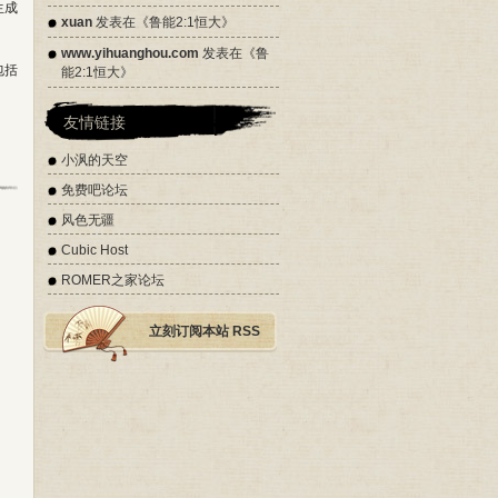
生成
xuan
发表在《
鲁能2:1恒大
》
www.yihuanghou.com
发表在《
鲁
包括
能2:1恒大
》
友情链接
小沨的天空
免费吧论坛
风色无疆
Cubic Host
ROMER之家论坛
立刻订阅本站 RSS