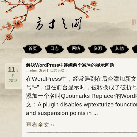
首页
日志
网络
资源
其他
解决WordPress中连续两个减号的显示问题
11
3
admin 发表于
日志
分类，
月
在WordPress中，经常遇到在后台添加
2018
号“–”，但在前台显示时，被转换成了破折
添加一个名叫Quotmarks Replacer的W
文：A plugin disables wptexturize founction
and suspension points in ...
查看全文 »