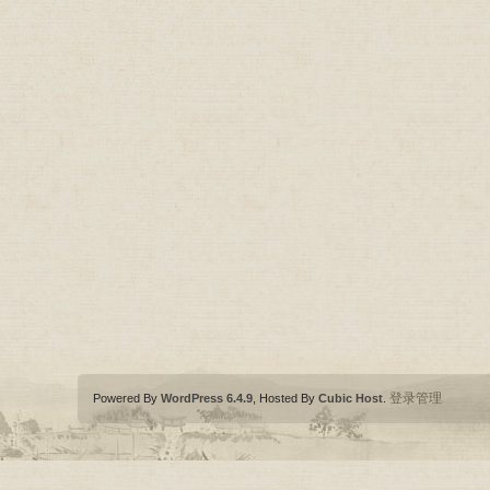
登录管理
Powered By
WordPress 6.4.9
, Hosted By
Cubic Host
.