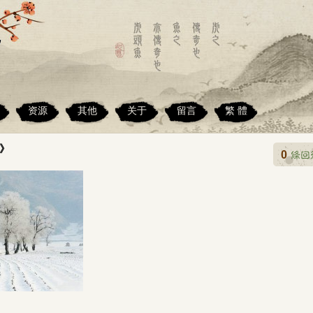
资源
其他
关于
留言
繁 體
》
0