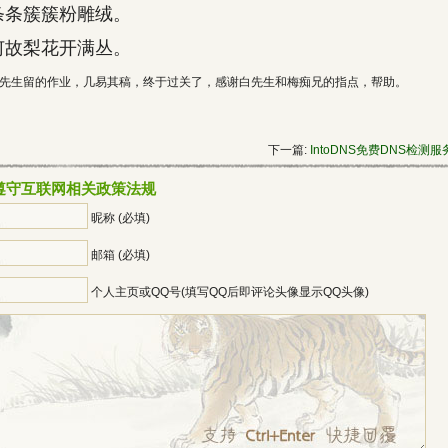
条条簇簇粉雕绒。
何故梨花开满丛。
先生留的作业，几易其稿，终于过关了，感谢白先生和梅痴兄的指点，帮助。
下一篇:
IntoDNS免费DNS检测服
遵守互联网相关政策法规
昵称 (必填)
邮箱 (必填)
个人主页或QQ号(填写QQ后即评论头像显示QQ头像)