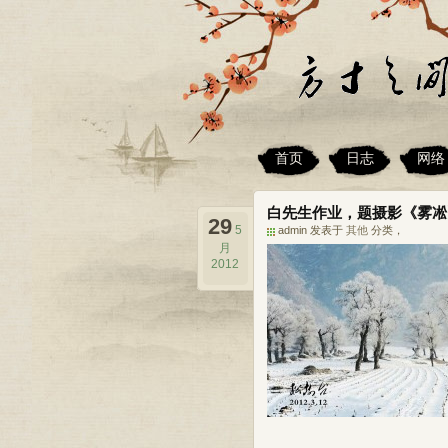
首页
日志
网络
白先生作业，题摄影《雾凇
29
5
admin 发表于
其他
分类，
月
2012