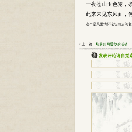
一夜苍山玉色笼，
此来未见东风面，
这个是风里情怀论坛白云闲老
« 上一篇：
坑爹的网通秒杀活动
发表评论请自觉