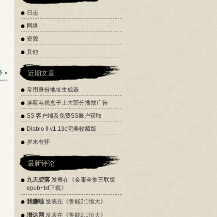
日志
网络
资源
其他
务
»
近期文章
常用身份地址生成器
屏蔽电视盒子上大部分播放广告
SS 客户端及免费SS账户获取
Diablo II v1.13c完美收藏版
岁末有怀
最新评论
九天碧落
发表在《
金庸全集三联版
epub+txt下载
》
我赚啦
发表在《
鲁能2:1恒大
》
增达网
发表在《
鲁能2:1恒大
》