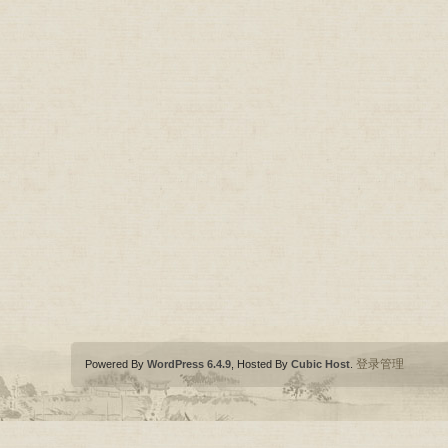
登录管理
Powered By
WordPress 6.4.9
, Hosted By
Cubic Host
.