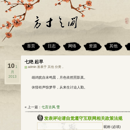
首页
日志
网络
资源
其他
七绝 起早
10
1
admin 发表于
其他
分类，
月
2013
雄鸡犹自未鸣晨，月色依然照影真。
休怪铃声惊梦早，从来生计迫人勤。
« 上一篇：
七言古风 雪
发表评论请自觉遵守互联网相关政策法规
昵称 (必填)