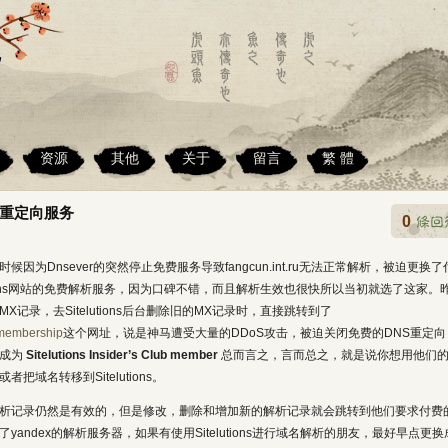
资源
其他
关于
留言
繁 體
免费重定向服务
0
因为Dnsever的突然停止免费服务导致fangcun.int.ru无法正常解析，被迫更换了
utions网站的免费解析服务，因为口碑不错，而且解析生效也很快所以当初就选了这家。
记录，去Sitelutions后台删除旧的MX记录时，直接跳转到了
h/membership
这个网址，说是神马遭受大量的DDoS攻击，被迫关闭免费的DNS重定向
须成为
Sitelutions Insider’s Club member
总而言之，言而总之，就是说你想用他们
域名转移到Sitelutions。
析记录仍然是有效的，但是修改，删除和增加新的解析记录就会跳转到他们要求付费
andex的解析服务器，如果有使用Sitelutions进行域名解析的朋友，最好早点更换