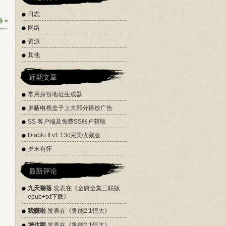
日志
器
»
网络
资源
其他
近期文章
常用身份地址生成器
屏蔽电视盒子上大部分播放广告
SS 客户端及免费SS账户获取
Diablo II v1.13c完美收藏版
岁末有怀
最新评论
九天碧落
发表在《
金庸全集三联版
epub+txt下载
》
我赚啦
发表在《
鲁能2:1恒大
》
增达网
发表在《
鲁能2:1恒大
》