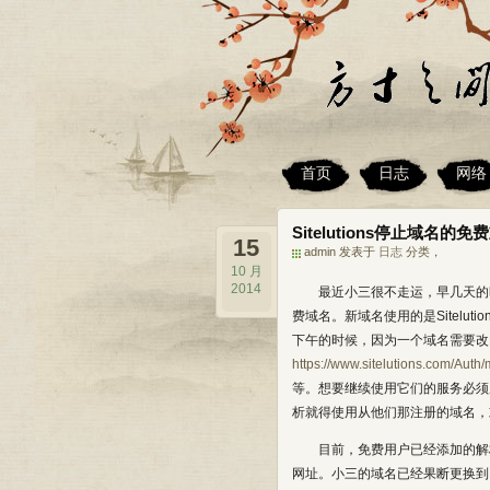
首页
日志
网络
Sitelutions停止域名的
15
admin 发表于
日志
分类，
10 月
2014
最近小三很不走运，早几天的时候
费域名。新域名使用的是Sitel
下午的时候，因为一个域名需要改MX
https://www.sitelutions.com/Aut
等。想要继续使用它们的服务必
析就得使用从他们那注册的域名，或者把
目前，免费用户已经添加的解
网址。小三的域名已经果断更换到了y