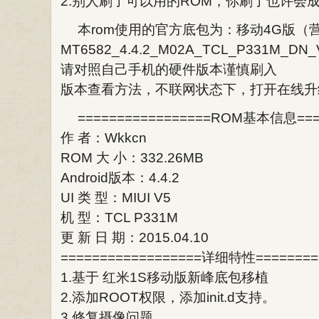
2.别人刷了可以用的ROM，你刷了也许会
本rom使用的官方底包为：移动4G版（
MT6582_4.4.2_M02A_TCL_P331M_DN_
请对照自己手机的硬件版本谨慎刷入
版本查看方法，不联网状态下，打开在线升
=================ROM基本信息====
作 者：Wkkcn
ROM 大 小：332.26MB
Android版本：4.4.2
UI 类 型：MIUI V5
机 型：TCL P331M
更 新 日 期：2015.04.10
==================详细特性========
1.基于 红米1S移动版新峰底包移植
2.添加ROOT权限，添加init.d支持。
3.修复摄像问题