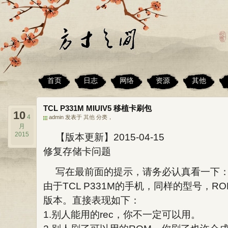
首页
日志
网络
资源
其他
TCL P331M MIUIV5 移植卡刷包
10
4
admin 发表于
其他
分类，
月
2015
【版本更新】2015-04-15
修复存储卡问题
写在最前面的提示，请务必认真看一下
由于TCL P331M的手机，同样的型号，
版本。直接表现如下：
1.别人能用的rec，你不一定可以用。