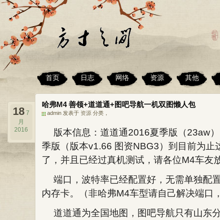
首页
日志
网络
资源
其他
哈弗M4 善领+道道通+图吧导航一机双图懒人包
18
7
admin 发表于
资源
分类，
月
2016
版本信息：道道通2016夏季版（23aw）
季版（版本v1.66 图资NBG3）到目前
了，并且已经过真机测试，请各位M4车友
端口，波特率已经配置好，无需单独配置。
内存卡。（非哈弗M4车型请自己解决端口
道道通为全国地图，图吧导航只有山东