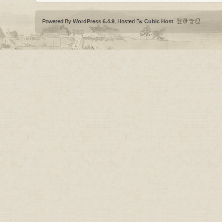
登录管理
Powered By
WordPress 6.4.9
, Hosted By
Cubic Host
.