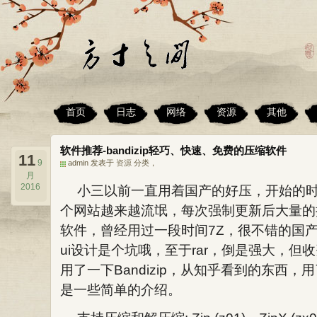
首页
日志
网络
资源
其他
软件推荐-bandizip轻巧、快速、免费的压缩软件
11
9
admin 发表于
资源
分类，
月
2016
小三以前一直用着国产的好压，开始的时
个网站越来越流氓，每次强制更新后大量的
软件，曾经用过一段时间7Z，很不错的国
ui设计是个坑哦，至于rar，倒是强大，
用了一下Bandizip，从知乎看到的东西
是一些简单的介绍。