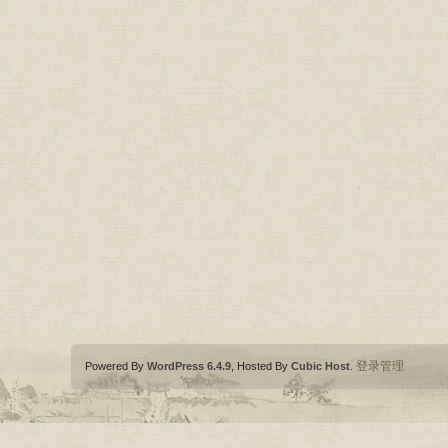
登录管理
Powered By
WordPress 6.4.9
, Hosted By
Cubic Host
.