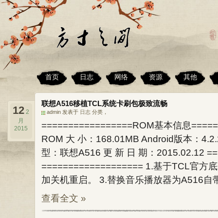
首页
日志
网络
资源
其他
联想A516移植TCL系统卡刷包极致流畅
12
2
admin 发表于
日志
分类，
月
=================ROM基本信息=====
2015
ROM 大 小：168.01MB Android版本：4.
型：联想A516 更 新 日 期：2015.02.12 =
=================== 1.基于TCL
加关机重启。 3.替换音乐播放器为A516自带
查看全文 »