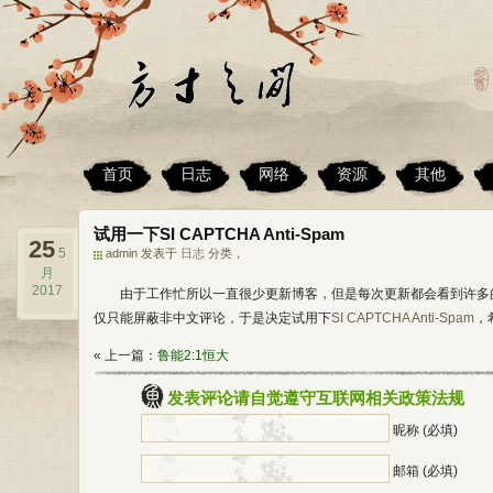
首页
日志
网络
资源
其他
试用一下SI CAPTCHA Anti-Spam
25
5
admin 发表于
日志
分类，
月
2017
由于工作忙所以一直很少更新博客，但是每次更新都会看到许多
仅只能屏蔽非中文评论，于是决定试用下
SI CAPTCHA Anti-Spam
，
« 上一篇：
鲁能2:1恒大
发表评论请自觉遵守互联网相关政策法规
昵称 (必填)
邮箱 (必填)