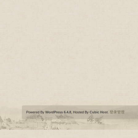
登录管理
Powered By
WordPress 6.4.8
, Hosted By
Cubic Host
.