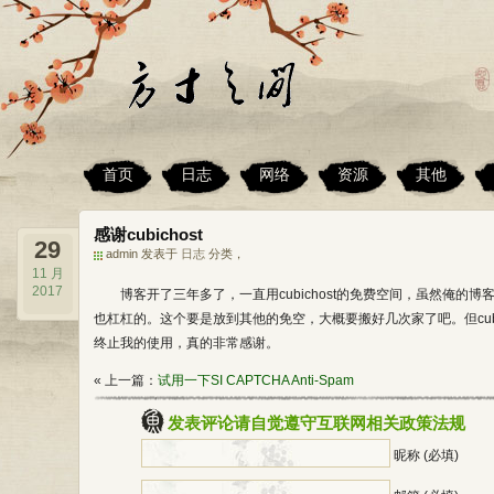
首页
日志
网络
资源
其他
感谢cubichost
29
admin 发表于
日志
分类，
11 月
2017
博客开了三年多了，一直用cubichost的免费空间，虽然俺
也杠杠的。这个要是放到其他的免空，大概要搬好几次家了吧。但cub
终止我的使用，真的非常感谢。
« 上一篇：
试用一下SI CAPTCHA Anti-Spam
发表评论请自觉遵守互联网相关政策法规
昵称 (必填)