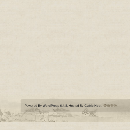
登录管理
Powered By
WordPress 6.4.8
, Hosted By
Cubic Host
.