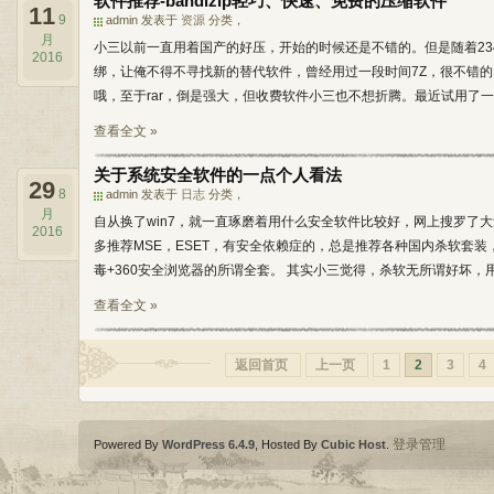
软件推荐-bandizip轻巧、快速、免费的压缩软件
11
9
admin 发表于
资源
分类，
月
小三以前一直用着国产的好压，开始的时候还是不错的。但是随着23
2016
绑，让俺不得不寻找新的替代软件，曾经用过一段时间7Z，很不错的
哦，至于rar，倒是强大，但收费软件小三也不想折腾。最近试用了一下Ba
查看全文 »
关于系统安全软件的一点个人看法
29
8
admin 发表于
日志
分类，
月
自从换了win7，就一直琢磨着用什么安全软件比较好，网上搜罗了
2016
多推荐MSE，ESET，有安全依赖症的，总是推荐各种国内杀软套装，
毒+360安全浏览器的所谓全套。 其实小三觉得，杀软无所谓好坏，用
查看全文 »
返回首页
上一页
1
2
3
4
登录管理
Powered By
WordPress 6.4.9
, Hosted By
Cubic Host
.