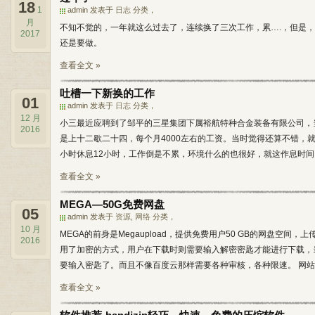
18
1
admin 发表于
日志
分类，
月
不知不觉的，一年就这么过去了，连续换了三次工作，累….，但是
2017
还是要做。
查看全文 »
吐槽一下新换的工作
01
admin 发表于
日志
分类，
12 月
小三最近应聘到了邹平的三星集团下属裕航特种合金装备有限公司，
2016
是上十二歇二十四，每个月4000左右的工资。当时觉得还算不错，
小时休息12小时，工作倒是不累，环境什么的也很好，就这作息时间，
查看全文 »
MEGA—50G免费网盘
05
admin 发表于
资源
,
网络
分类，
10 月
MEGA的前身是Megaupload，提供免费用户50 GB的网盘空间
2016
用了加密的方式，用户在下载时则需要输入解密密匙才能进行下载，
要输入密匙了。而且不像百度云那样需要各种审核，各种限速。 网站链结：http
查看全文 »