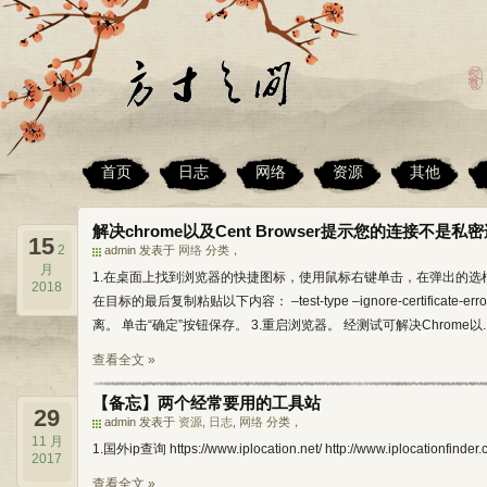
首页
日志
网络
资源
其他
解决chrome以及Cent Browser提示您的连接不是
15
2
admin 发表于
网络
分类，
月
1.在桌面上找到浏览器的快捷图标，使用鼠标右键单击，在弹出的选框中
2018
在目标的最后复制粘贴以下内容： –test-type –ignore-certific
离。 单击“确定”按钮保存。 3.重启浏览器。 经测试可解决Chrome以..
查看全文 »
【备忘】两个经常要用的工具站
29
admin 发表于
资源
,
日志
,
网络
分类，
11 月
1.国外ip查询 https://www.iplocation.net/ http://www.iplocationfind
2017
查看全文 »