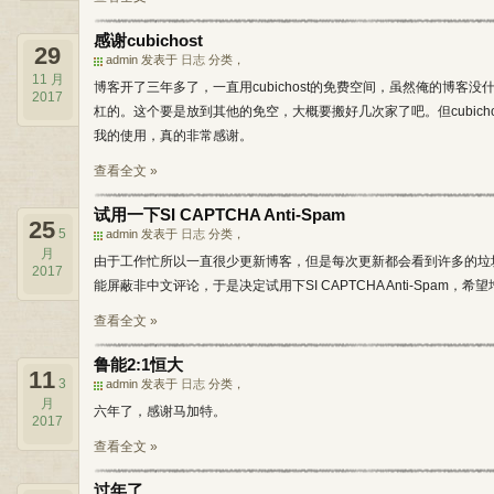
感谢cubichost
29
admin 发表于
日志
分类，
11 月
博客开了三年多了，一直用cubichost的免费空间，虽然俺的博
2017
杠的。这个要是放到其他的免空，大概要搬好几次家了吧。但cubic
我的使用，真的非常感谢。
查看全文 »
试用一下SI CAPTCHA Anti-Spam
25
5
admin 发表于
日志
分类，
月
由于工作忙所以一直很少更新博客，但是每次更新都会看到许多的垃圾评论，用
2017
能屏蔽非中文评论，于是决定试用下SI CAPTCHA Anti-Spa
查看全文 »
鲁能2:1恒大
11
3
admin 发表于
日志
分类，
月
六年了，感谢马加特。
2017
查看全文 »
过年了