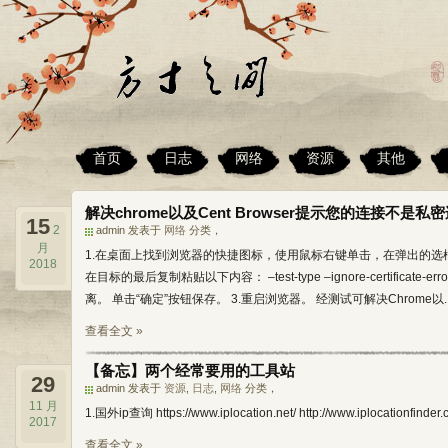
首页
日志
网络
资源
其他
解决chrome以及Cent Browser提示您的连接不是
15
2
admin 发表于
网络
分类，
月
1.在桌面上找到浏览器的快捷图标，使用鼠标右键单击，在弹出的选框中
2018
在目标的最后复制粘贴以下内容： –test-type –ignore-certific
离。 单击“确定”按钮保存。 3.重启浏览器。 经测试可解决Chrome以..
查看全文 »
【备忘】两个经常要用的工具站
29
admin 发表于
资源
,
日志
,
网络
分类，
11 月
1.国外ip查询 https://www.iplocation.net/ http://www.iplocationfind
2017
查看全文 »