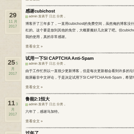
感谢cubichost
29
admin 发表于
日志
分类，
11 月
博客开了三年多了，一直用cubichost的免费空间，虽然俺的博
2017
杠的。这个要是放到其他的免空，大概要搬好几次家了吧。但cubic
我的使用，真的非常感谢。
查看全文 »
试用一下SI CAPTCHA Anti-Spam
25
5
admin 发表于
日志
分类，
月
由于工作忙所以一直很少更新博客，但是每次更新都会看到许多的垃圾评论，用
2017
能屏蔽非中文评论，于是决定试用下SI CAPTCHA Anti-Spa
查看全文 »
鲁能2:1恒大
11
3
admin 发表于
日志
分类，
月
六年了，感谢马加特。
2017
查看全文 »
过年了