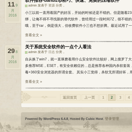
软件推荐-bandizip轻巧、快速、免费的压缩软件
11
9
admin 发表于
资源
分类，
月
小三以前一直用着国产的好压，开始的时候还是不错的。但是随着23
2016
绑，让俺不得不寻找新的替代软件，曾经用过一段时间7Z，很不错的
哦，至于rar，倒是强大，但收费软件小三也不想折腾。最近试用了一下Ba
查看全文 »
关于系统安全软件的一点个人看法
29
8
admin 发表于
日志
分类，
月
自从换了win7，就一直琢磨着用什么安全软件比较好，网上搜罗了
2016
多推荐MSE，ESET，有安全依赖症的，总是推荐各种国内杀软套装，
毒+360安全浏览器的所谓全套。 其实小三觉得，杀软无所谓好坏，用
查看全文 »
返回首页
上一页
1
2
3
4
登录管理
Powered By
WordPress 6.4.8
, Hosted By
Cubic Host
.