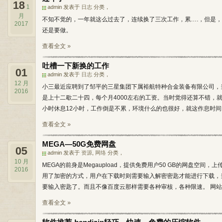
18
1
admin 发表于
日志
分类，
月
不知不觉的，一年就这么过去了，连续换了三次工作，累….，但是
2017
还是要做。
查看全文 »
吐槽一下新换的工作
01
admin 发表于
日志
分类，
12 月
小三最近应聘到了邹平的三星集团下属裕航特种合金装备有限公司，
2016
是上十二歇二十四，每个月4000左右的工资。当时觉得还算不错，
小时休息12小时，工作倒是不累，环境什么的也很好，就这作息时间，
查看全文 »
MEGA—50G免费网盘
05
admin 发表于
资源
,
网络
分类，
10 月
MEGA的前身是Megaupload，提供免费用户50 GB的网盘空间
2016
用了加密的方式，用户在下载时则需要输入解密密匙才能进行下载，
要输入密匙了。而且不像百度云那样需要各种审核，各种限速。 网站链结：http
查看全文 »